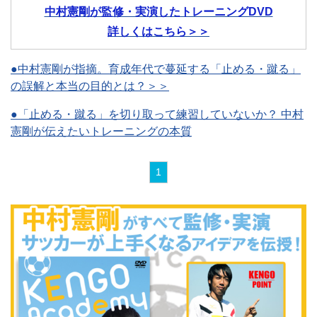
中村憲剛が監修・実演したトレーニングDVD
詳しくはこちら＞＞
●中村憲剛が指摘。育成年代で蔓延する「止める・蹴る」
の誤解と本当の目的とは？＞＞
●「止める・蹴る」を切り取って練習していないか？ 中村
憲剛が伝えたいトレーニングの本質
1