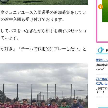
年度ジュニアユース入団選手の追加募集をしてい
生の途中入団も受け付けております。
や疲れに
人気No.1商品
携してパスをつなぎながら相手を崩すポゼッショ
カバリー
テクダマ
しています。
ーが好き」「チームで戦術的にプレーしたい」と
P
。
朝はしっ
農林水産
ススメ
心と体を
む力』と
川崎フロ
ャー！