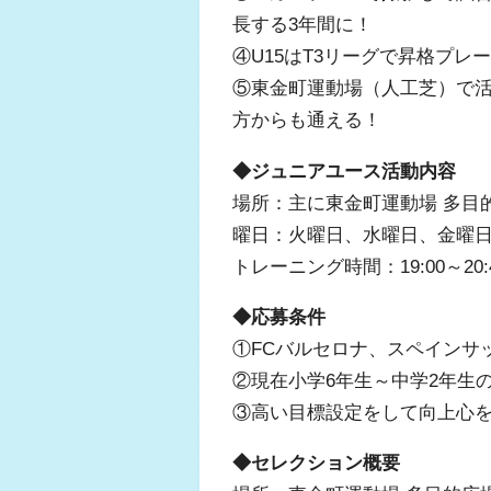
長する3年間に！
④U15はT3リーグで昇格プレ
⑤東金町運動場（人工芝）で活
方からも通える！
◆ジュニアユース活動内容
場所：主に東金町運動場 多目
曜日：火曜日、水曜日、金曜日
トレーニング時間：19:00～20:
◆応募条件
①FCバルセロナ、スペインサ
②現在小学6年生～中学2年生
③高い目標設定をして向上心
◆セレクション概要