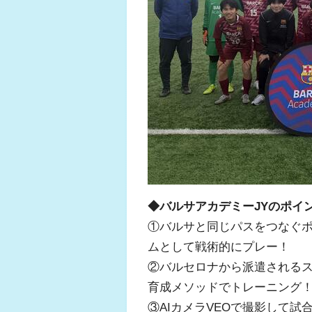
◆バルサアカデミーJYのポイ
①バルサと同じパスをつなぐ
ムとして戦術的にプレー！
②バルセロナから派遣される
育成メソッドでトレーニング
③AIカメラVEOで撮影して