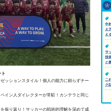
中
え
え
サ
技
と
ント
こ
ポゼッションスタイル！個人の能力に頼らずチー
ク
スペイン人ダイレクターが常駐！カンテラと同じ
！
試合を振り返り！サッカーの戦術的理解を深めて成