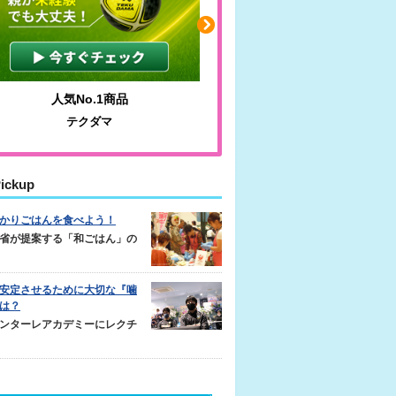
わかりやすい質問に沿って書ける
毎日の食事＋α
サカイクサッカーノート
キレキレ
ickup
かりごはんを食べよう！
省が提案する「和ごはん」の
安定させるために大切な『噛
は？
ンターレアカデミーにレクチ