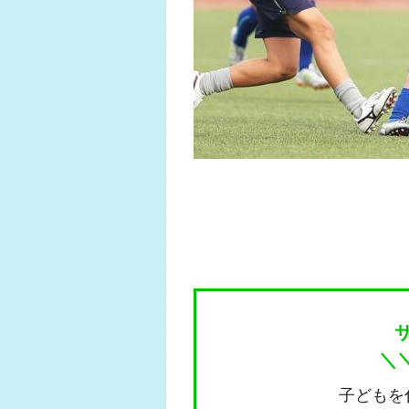
＼
子どもを