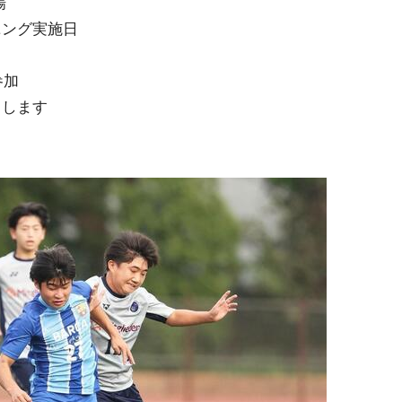
場
ニング実施日
参加
了します