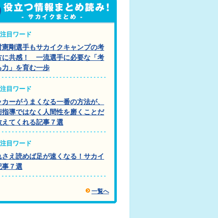
注目ワード
村憲剛選手もサカイクキャンプの考
方に共感！ 一流選手に必要な「考
る力」を育む一歩
注目ワード
ッカーがうまくなる一番の方法が、
術指導ではなく人間性を磨くことだ
教えてくれる記事７選
注目ワード
れさえ読めば足が速くなる！サカイ
記事７選
一覧へ