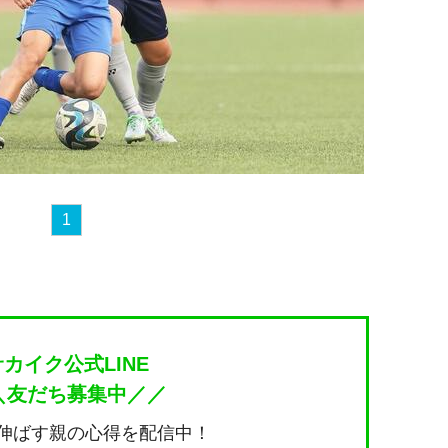
1
サカイク公式LINE
＼友だち募集中／／
伸ばす親の心得を配信中！