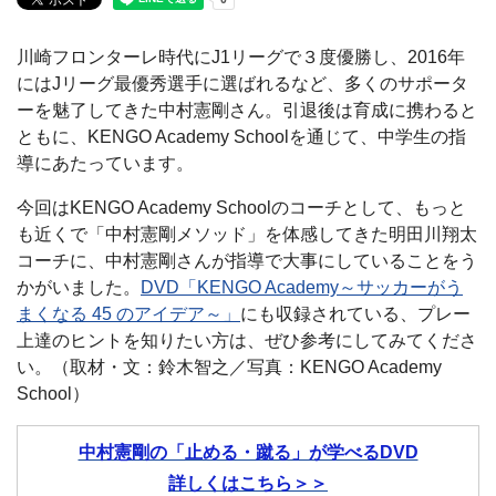
川崎フロンターレ時代にJ1リーグで３度優勝し、2016年
にはJリーグ最優秀選手に選ばれるなど、多くのサポータ
ーを魅了してきた中村憲剛さん。引退後は育成に携わると
ともに、KENGO Academy Schoolを通じて、中学生の指
導にあたっています。
今回はKENGO Academy Schoolのコーチとして、もっと
も近くで「中村憲剛メソッド」を体感してきた明田川翔太
コーチに、中村憲剛さんが指導で大事にしていることをう
かがいました。
DVD「KENGO Academy～サッカーがう
まくなる 45 のアイデア～」
にも収録されている、プレー
上達のヒントを知りたい方は、ぜひ参考にしてみてくださ
い。（取材・文：鈴木智之／写真：KENGO Academy
School）
中村憲剛の「止める・蹴る」が学べるDVD
詳しくはこちら＞＞