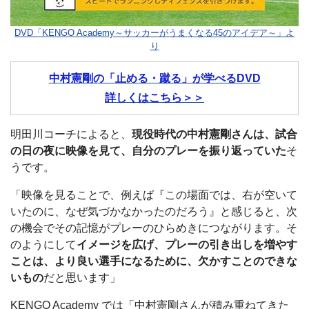
DVD「KENGO Academy～サッカーがうまくなる45のアイデア～」よ
り
中村憲剛の「止める・蹴る」が学べるDVD
詳しくはこちら＞＞
明田川コーチによると、
現役時代の中村憲剛さんは、試合
の日の夜に映像を見て、自分のプレーを振り返っていた
そ
うです。
「映像を見ることで、例えば『この場面では、右が空いて
いたのに、なぜ気づかなかったのだろう』と感じると、次
の機会でその記憶がプレーのひらめきにつながります。そ
のようにして
イメージを広げ、プレーの引き出しを増やす
ことは、より良い選手になるために、欠かすことのできな
いもの
だと思います」
KENGO Academy では「中村憲剛さんが積み重ねてきた