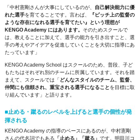
「中村憲剛さんが大事にしているのが、
自己解決能力に優
れた選手
を育てることです。言わば、
『ピッチ上の監督の
ような存在になれる選手を育てたい』という理想が
KENGO Academy にはあります。
そのためスクールで
は、教えることに加えて、選手の能力を引き出すこと、選
手の考えやアイデアを促進していくことを大切に指導にあ
たっています」
KENGO Academy School はスクールのため、普段、子ど
もたちはそれぞれ別のチームに所属しています。それを踏
まえて、スクールでは「
どんなスタイルのチーム、監督、
仲間にも信頼され、重宝される選手になること
を目標に取
り組んでいます」と語ります。
■止める・蹴るのレベルを上げると選手の個性が発
揮される
KENGO Academy の指導のベースにあるのが、中村憲剛
さんの代名詞でもある
「止める」「蹴る」
です。明田川コ