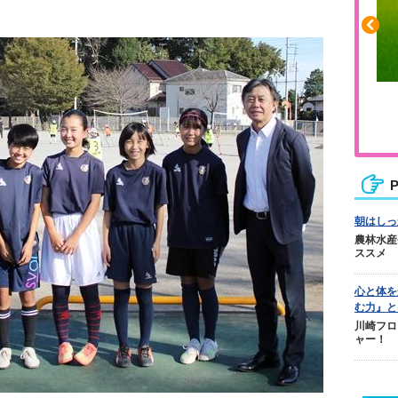
ふくらはぎの張りや疲れに
ジュニアレッグリカバリー
P
朝はしっ
農林水産
ススメ
心と体を
む力』と
川崎フロ
ャー！