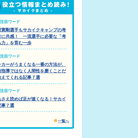
注目ワード
村憲剛選手もサカイクキャンプの考
方に共感！ 一流選手に必要な「考
る力」を育む一歩
注目ワード
ッカーがうまくなる一番の方法が、
術指導ではなく人間性を磨くことだ
教えてくれる記事７選
注目ワード
れさえ読めば足が速くなる！サカイ
記事７選
一覧へ