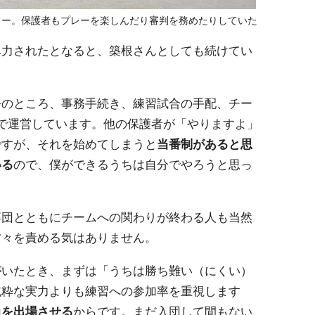
カー。保護者もプレーを楽しんだり審判を務めたりしていた
尽力されたとなると、築根さんとしても続けてい
今のところ、事務手続き、練習試合の手配、チー
で運営しています。他の保護者が「やりますよ」
ですが、それを始めてしまうと
当番制があると思
いる
ので、僕ができるうちは自分でやろうと思っ
卒団とともにチームへの関わりが終わる人も当然
方々を責める気はありません。
がいたとき、まずは「うちは勝ち難い（にくい）
純粋な実力よりも練習への参加率を重視します
員を出場させる
からです。まだ入団して間もない