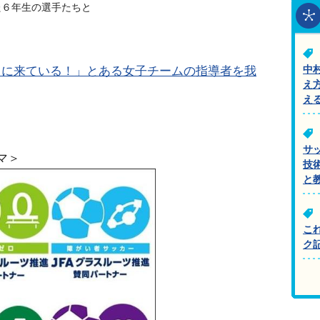
た６年生の選手たちと
しに来ている！」とある女子チームの指導者を我
中
え
え
サ
マ＞
技
と
こ
ク