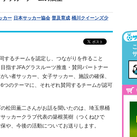
ッカー
日本サッカー協会
普及育成
桶川クイーンズ少
賛同するチームを認定し、つながりを作ること
目指すJFAグラスルーツ推進・賛同パートナー
障がい者サッカー、女子サッカー、施設の確保、
6つのテーマに、それぞれ賛同するチームが認可
プの松田薫二さんがお話を聞いたのは、埼玉県桶
女サッカークラブ代表の築根英樹（つくねひで
確保や、今後の活動についてお送りします。