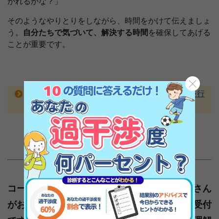
がれるかな？」
そのようなやりとりをしながら、時間をかけて伝えましょ
う。
自分たちで気づいて、解決する時間
を確保してあげる
ことが重要です。
幅と深さを学ぶためにオランダでは「５対２」を行
う
1
2
次のページ
コーチからの【チーム指導の悩み】に池上正さん
がお答えします ※チーム指導者からの相談受付