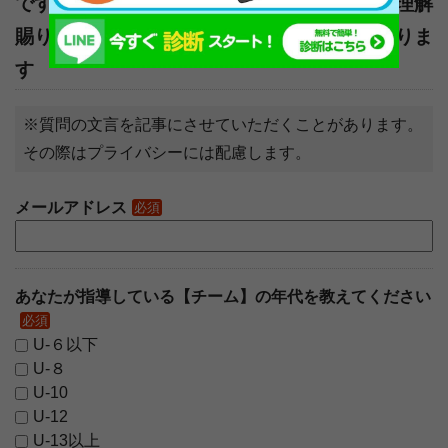
です。「わが子」の悩み相談ではない旨、ご理解
賜りますようお願い申し上げます※記事になりま
す
※質問の文言を記事にさせていただくことがあります。
その際はプライバシーには配慮します。
メールアドレス
必須
あなたが指導している【チーム】の年代を教えてください
必須
U-６以下
U-８
U-10
U-12
U-13以上