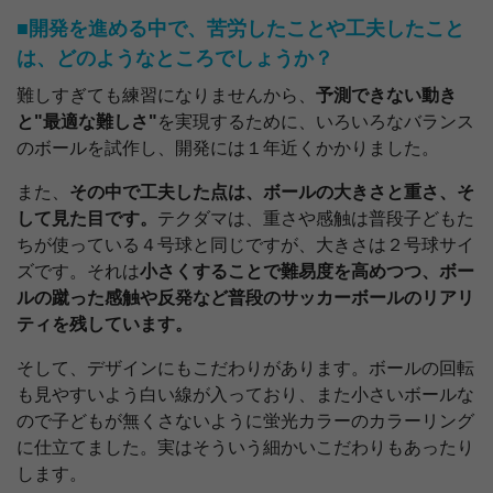
■開発を進める中で、苦労したことや工夫したこと
は、どのようなところでしょうか？
難しすぎても練習になりませんから、
予測できない動き
と"最適な難しさ"
を実現するために、いろいろなバランス
のボールを試作し、開発には１年近くかかりました。
また、
その中で工夫した点は、ボールの大きさと重さ、そ
して見た目です。
テクダマは、重さや感触は普段子どもた
ちが使っている４号球と同じですが、大きさは２号球サイ
ズです。それは
小さくすることで難易度を高めつつ、ボー
ルの蹴った感触や反発など普段のサッカーボールのリアリ
ティを残しています。
そして、デザインにもこだわりがあります。ボールの回転
も見やすいよう白い線が入っており、また小さいボールな
ので子どもが無くさないように蛍光カラーのカラーリング
に仕立てました。実はそういう細かいこだわりもあったり
します。