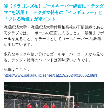
④【ドラゴンズ柏】ゴールキーパー練習に " テクダ
マ "を活用！
テクダマ特有の「イレギュラー」と
「ブレる軌道」がポイント
流通経済大学・流通経済大学付属柏高校の下部組織である
同クラブでは、
「ボールの正面に入ること」「最後までボ
ールを見ること」をテーマとしてゴールキーパーの練習に
活用しています。
多彩なキックを使い分けるゴールキーパーコーチから見て
も、テクダマ特有のバウンドは興味深いようです。
記事はこちら：
https://www.sakaiku.jp/series/cat219/2024/016662.html