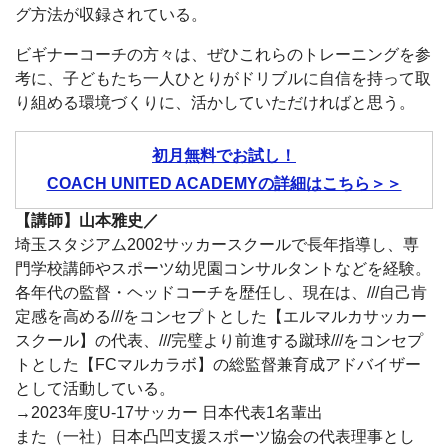
グ方法が収録されている。
ビギナーコーチの方々は、ぜひこれらのトレーニングを参
考に、子どもたち一人ひとりがドリブルに自信を持って取
り組める環境づくりに、活かしていただければと思う。
初月無料でお試し！
COACH UNITED ACADEMYの詳細はこちら＞＞
【講師】山本雅史／
埼玉スタジアム2002サッカースクールで長年指導し、専
門学校講師やスポーツ幼児園コンサルタントなどを経験。
各年代の監督・ヘッドコーチを歴任し、現在は、///自己肯
定感を高める///をコンセプトとした【エルマルカサッカー
スクール】の代表、///完璧より前進する蹴球///をコンセプ
トとした【FCマルカラボ】の総監督兼育成アドバイザー
として活動している。
→2023年度U-17サッカー 日本代表1名輩出
また（一社）日本凸凹支援スポーツ協会の代表理事とし