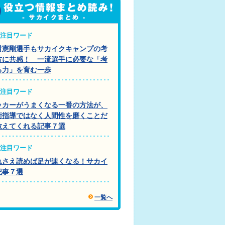
注目ワード
村憲剛選手もサカイクキャンプの考
方に共感！ 一流選手に必要な「考
る力」を育む一歩
注目ワード
ッカーがうまくなる一番の方法が、
術指導ではなく人間性を磨くことだ
教えてくれる記事７選
注目ワード
れさえ読めば足が速くなる！サカイ
記事７選
一覧へ