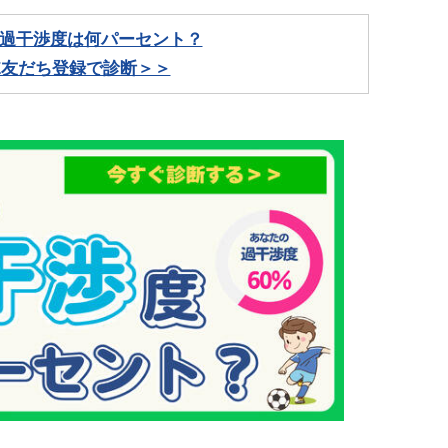
過干渉度は何パーセント？
NE友だち登録で診断＞＞