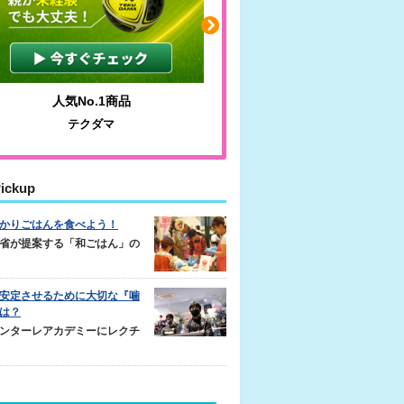
わかりやすい質問に沿って書ける
毎日の食事＋
サカイクサッカーノート
キレキレ
ickup
かりごはんを食べよう！
省が提案する「和ごはん」の
安定させるために大切な『噛
は？
ンターレアカデミーにレクチ