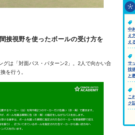
中
え
間接視野を使ったボールの受け方を
え
ングは「対面パス・パターン2」。2人で向かい合
サ
技
交換を行う。
と
こ
ク