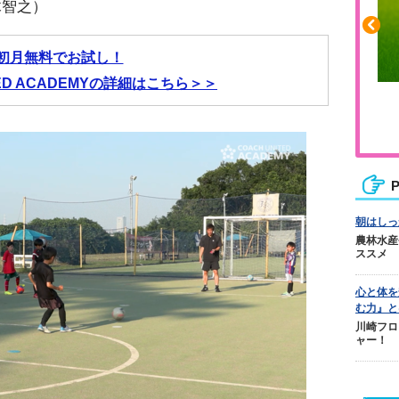
木智之）
初月無料でお試し！
TED ACADEMYの詳細はこちら＞＞
張りや疲れに
人気No.1商品
リカバリー
テクダマ
P
朝はしっ
農林水産
ススメ
心と体を
む力』と
川崎フロ
ャー！