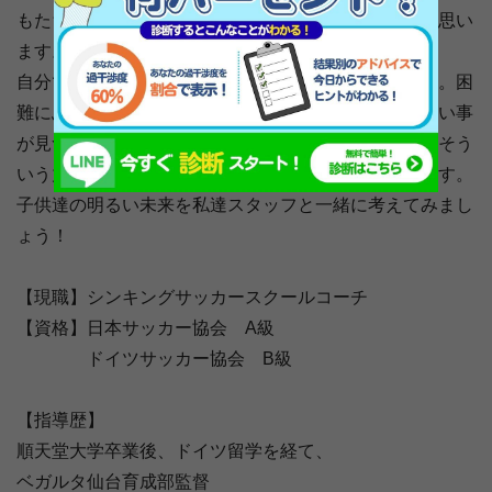
もたちにとってそれよりもっと大切な事があるように思い
ます。
自分で考える力・・・これを私達は大事にしています。困
難にぶつかった時に自分で解決方法を考える、やりたい事
が見つかった時にどうすればそれが出来るか考える。そう
いう力をサッカーを通じて身に付けて欲しいと思います。
子供達の明るい未来を私達スタッフと一緒に考えてみまし
ょう！
【現職】シンキングサッカースクールコーチ
【資格】日本サッカー協会 A級
ドイツサッカー協会 B級
【指導歴】
順天堂大学卒業後、ドイツ留学を経て、
ベガルタ仙台育成部監督