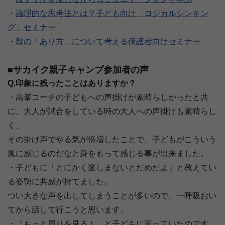
・
論理的な思考法とは？子ども向け「ロジカルシンキン
グ」セミナー
・
親の「あり方」について考える保護者向けセミナー
■サカイク親子キャンプ参加者の声
Q.印象に残ったことはありますか？
・高峯コーチの子どもへの声掛けが素晴らしかったと共
に、大人が試合をしている時の大人への声掛けも素晴らし
く、
その掛け声でやる気が倍増したことで、子どもがこういう
風に感じるのだなと身をもって感じる事が出来ました。
・子どもに「とにかく楽しまないとだめだよ」と教えてい
る姿勢に共感が持てました。
つい大きな声を出してしまうことが多いので、一呼吸おい
てから話して行こうと思います。
・「もっと周りを見ろ！」と子どもに言っていたのです