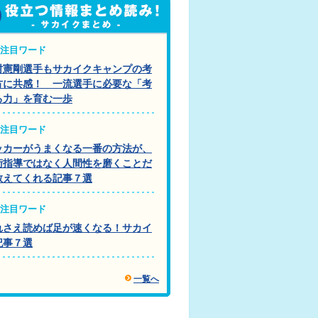
注目ワード
村憲剛選手もサカイクキャンプの考
方に共感！ 一流選手に必要な「考
る力」を育む一歩
注目ワード
ッカーがうまくなる一番の方法が、
術指導ではなく人間性を磨くことだ
教えてくれる記事７選
注目ワード
れさえ読めば足が速くなる！サカイ
記事７選
一覧へ