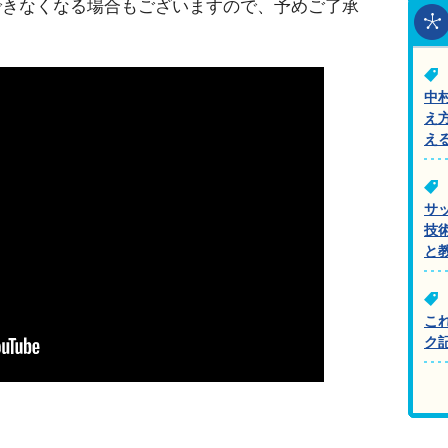
できなくなる場合もございますので、予めご了承
中
え
え
サ
技
と
こ
ク