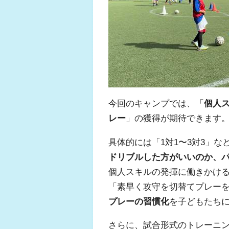
今回のキャンプでは、「
個人
レー
」の獲得が期待できます
具体的には「
1
対
1
〜
3
対
3
」な
ドリブルした方がいいのか、
個人スキルの発揮に働きかけ
「素早く攻守を切替てプレー
プレーの習慣化
を子どもたち
さらに、試合形式のトレーニ