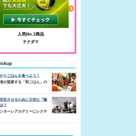
わかりやすい質問に沿って書ける
毎日の食事＋α
サカイクサッカーノート
キレキレ
ickup
かりごはんを食べよう！
省が提案する「和ごはん」の
安定させるために大切な『噛
は？
ンターレアカデミーにレクチ