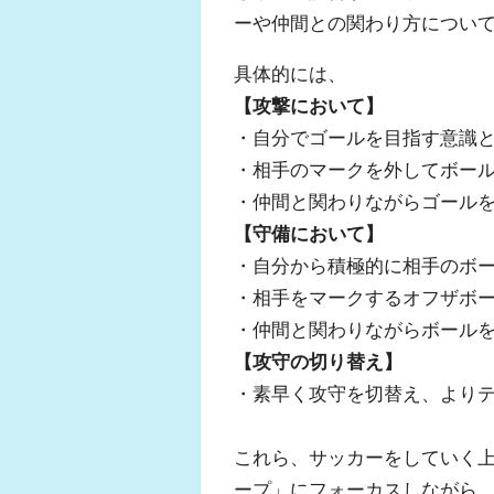
ーや仲間との関わり方につい
具体的には、
【攻撃において】
・⾃分でゴールを⽬指す意識
・相手のマークを外してボー
・仲間と関わりながらゴール
【守備において】
・⾃分から積極的に相⼿のボ
・相手をマークするオフザボ
・仲間と関わりながらボール
【攻守の切り替え】
・素早く攻守を切替え、より
これら、サッカーをしていく
ープ」にフォーカスしながら