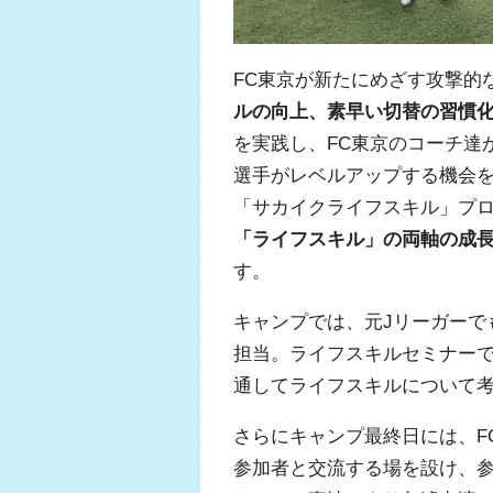
FC
東京が新たにめざす攻撃的
ルの向上、素早い切替の習慣
ふくらはぎの張り
を実践し、
FC東京のコーチ達
ジュニアレッグリ
選手がレベルアップする機会
「サカイクライフスキル」プ
「ライフスキル」の両軸の成
す。
キャンプでは、元
J
リーガーで
担当。ライフスキルセミナー
通してライフスキルについて
さらにキャンプ最終日には、
F
参加者と交流する場を設け、