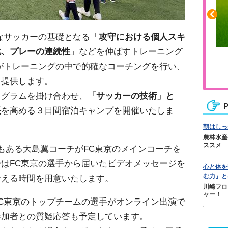
なサッカーの基礎となる「
攻守における個人スキ
化、プレーの連続性
」などを伸ばすトレーニング
や疲れに
人気No.1商品
がトレーニング
の中で的確なコーチングを行い、
カバリー
テクダマ
を
提供します。
ログラムを掛け合わせ、
「サッカーの技術」と
P
⻑
を高める３日間宿泊キャンプを開催いたしま
朝はしっ
農林水産
ススメ
もある大島翼コーチが
FC
東京のメインコーチを
では
FC
東京の選手から届いたビデオメッセージを
心と体を
む力』と
考える時間を用意いたします。
川崎フロ
ャー！
C
東京のトップチームの選手がオンライン出演で
参加者との質疑応答も予定しています。