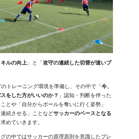
スキルの向上
」と「
攻守の連続した切替が速いプ
。
どのトレーニング環境を準備し、その中で「
今、
パスをした方がいいのか？
」認知・判断を伴った
ることや「自分からボールを奪いに行く姿勢」
を連続させる」ことなど
サッカーのベースとなる
に求めていきます。
ングの中ではサッカーの原理原則を意識したプレ