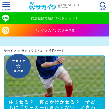
自分で考えるサッカーを
子どもたちに。
友達登録で最新情報をゲット！
サカイクのインスタを見る
サカイク
サカイクまとめ
注目ワード
休ませる？ 何とか行かせる？ 子ど
もに「サッカー行きたくない」と言わ