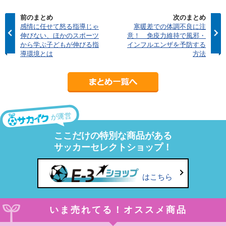
前のまとめ
次のまとめ
感情に任せて怒る指導じゃ
寒暖差での体調不良に注
伸びない、ほかのスポーツ
意！ 免疫力維持で風邪・
から学ぶ子どもが伸びる指
インフルエンザを予防する
導環境とは
方法
が運営
ここだけの特別な商品がある
サッカーセレクトショップ！
はこちら
いま売れてる！オススメ商品