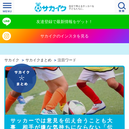
自分で考えるサッカーを
子どもたちに。
友達登録で最新情報をゲット！
サカイクのインスタを見る
サカイク
サカイクまとめ
注目ワード
サッカーでは意見を伝え合うことも大
事 相手が嫌な気持ちにならない「伝