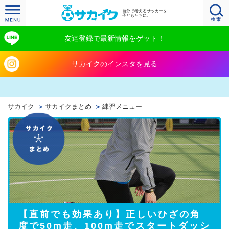
自分で考えるサッカーを
子どもたちに。
友達登録で最新情報をゲット！
サカイクのインスタを見る
サカイク
サカイクまとめ
練習メニュー
【直前でも効果あり】正しいひざの角
度で50m走、100m走でスタートダッシ