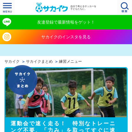
自分で考えるサッカーを
子どもたちに。
友達登録で最新情報をゲット！
サカイクのインスタを見る
サカイク
サカイクまとめ
練習メニュー
運動会で速く走る！ 特別なトレーニ
ング不要、「力み」を取ってすぐに速