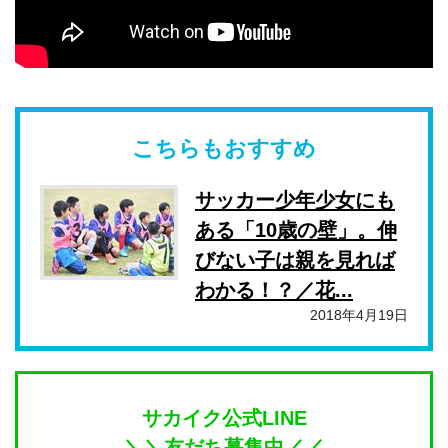
こちらもおすすめ
サッカー少年少女にも
ある「10歳の壁」。伸
びない子は親を見れば
わかる！？／花...
2018年4月19日
サカイク公式LINE
＼＼友だち募集中／／