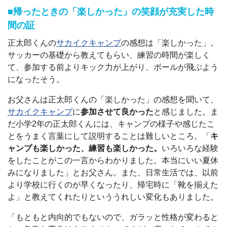
■帰ったときの「楽しかった」の笑顔が充実した時
間の証
正太郎くんの
サカイクキャンプ
の感想は「楽しかった」。
サッカーの基礎から教えてもらい、練習の時間が楽しく
て、参加する前よりキック力が上がり、ボールが飛ぶよう
になったそう。
お父さんは正太郎くんの「楽しかった」の感想を聞いて、
サカイクキャンプ
に
参加させて良かった
と感じました。ま
だ小学2年の正太郎くんには、キャンプの様子や感じたこ
とをうまく言葉にして説明することは難しいところ。「
キ
ャンプも楽しかった、練習も楽しかった。
いろいろな経験
をしたことがこの一言からわかりました。本当にいい夏休
みになりました」とお父さん。また、日常生活では、以前
より学校に行くのが早くなったり、帰宅時に「靴を揃えた
よ」と教えてくれたりといううれしい変化もありました。
「もともと内向的でもないので、ガラッと性格が変わると