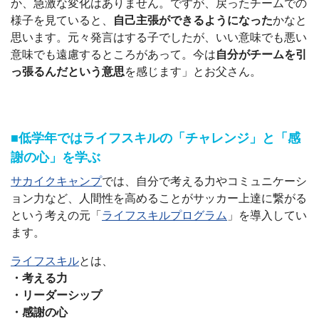
か、急激な変化はありません。ですが、戻ったチームでの
様子を見ていると、
自己主張ができるようになった
かなと
思います。元々発言はする子でしたが、いい意味でも悪い
意味でも遠慮するところがあって。今は
自分がチームを引
っ張るんだという意思
を感じます」とお父さん。
■低学年ではライフスキルの「チャレンジ」と「感
謝の心」を学ぶ
サカイクキャンプ
では、自分で考える力やコミュニケーシ
ョン力など、人間性を高めることがサッカー上達に繋がる
という考えの元「
ライフスキルプログラム
」を導入してい
ます。
ライフスキル
とは、
・考える力
・リーダーシップ
・感謝の心