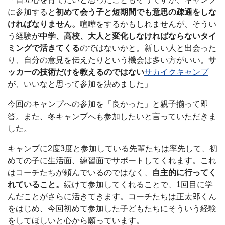
に参加すると
初めて会う子と短期間でも意思の疎通をしな
ければなりません。
喧嘩をするかもしれませんが、そうい
う経験が
中学、高校、大人と変化しなければならないタイ
ミングで活きてくる
のではないかと。新しい人と出会った
り、自分の意見を伝えたりという機会は多い方がいい。
サ
ッカーの技術だけを教えるのではない
サカイクキャンプ
が、いいなと思って参加を決めました」
今回のキャンプへの参加を「良かった」と親子揃って即
答。また、冬キャンプへも参加したいと言っていただきま
した。
キャンプに2度3度と参加している先輩たちは率先して、初
めての子に生活面、練習面でサポートしてくれます。これ
はコーチたちが頼んでいるのではなく、
自主的に行ってく
れていること。
続けて参加してくれることで、1回目に学
んだことがさらに活きてきます。コーチたちは正太郎くん
をはじめ、今回初めて参加した子どもたちにそういう経験
をしてほしいと心から願っています。