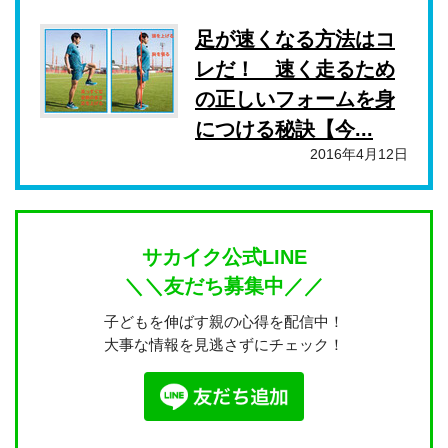
足が速くなる方法はコ
レだ！ 速く走るため
の正しいフォームを身
につける秘訣【今...
2016年4月12日
サカイク公式LINE
＼＼友だち募集中／／
子どもを伸ばす親の心得を配信中！
大事な情報を見逃さずにチェック！